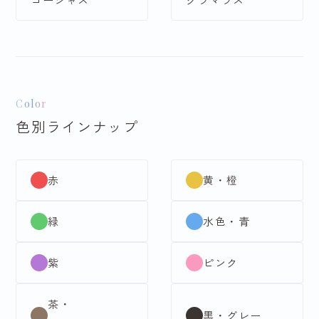
Color
色別ラインナップ
赤
黄・橙
緑
水色・青
紫
ピンク
茶・
黒・グレー