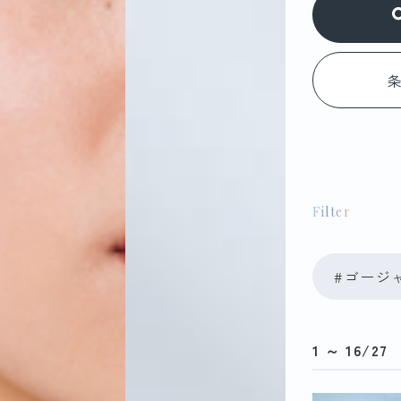
ブランド
Filter
JILLSTU
#ゴージ
HANRIET
1 ～ 16/27
華徒然