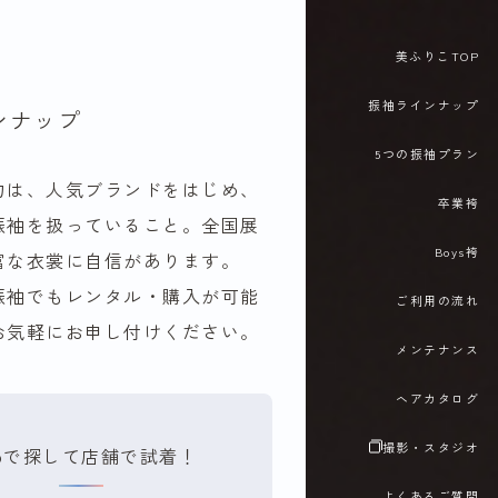
美ふりこTOP
振袖ラインナップ
ンナップ
5つの振袖プラン
力は、人気ブランドをはじめ、
卒業袴
振袖を扱っていること。全国展
Boys袴
富な衣裳に自信があります。
振袖でもレンタル・購入が可能
ご利用の流れ
お気軽にお申し付けください。
メンテナンス
ヘアカタログ
撮影・スタジオ
bで探して店舗で試着！
よくあるご質問