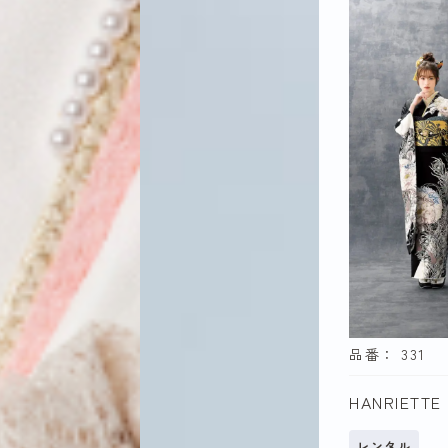
赤
緑
紫
茶・ベ
ュ
白
品番： 331
HANRIETTE
テイスト
レンタル