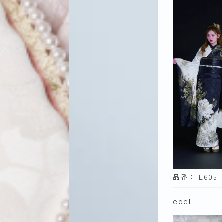
サイズで
セミオー
M
LL
品番： E605
色で探す
edel