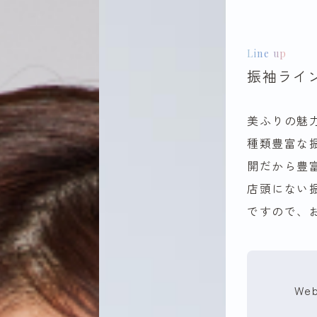
Line up
振袖ライ
美ふりの魅
種類豊富な
開だから豊
店頭にない
ですので、
We