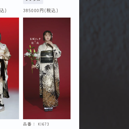
込)
385000
円(税込)
クール
個性派
ル
正統派
ス
グラマラス
利用年で探す
令和9
2025年（令和
品番： KI673
7年）