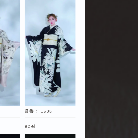
TRENDNOW
ナ×
九重×中村里
砂
tro
Elmo
ELAIZA
Mogafuri
NICOLE
品番： E608
edel