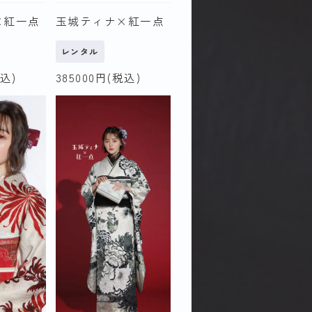
×紅一点
玉城ティナ×紅一点
（令和
2027年（令和
レンタル
10年）以降
込)
385000
円(税込)