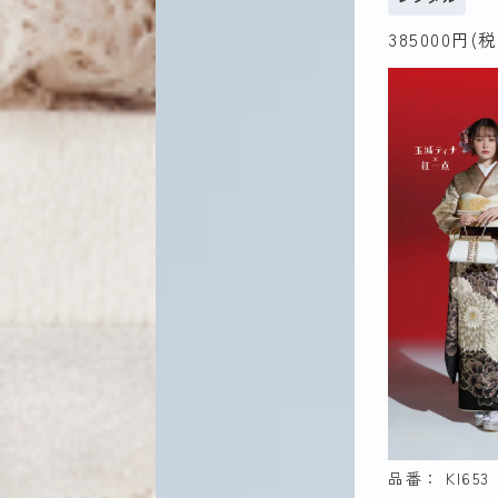
385000
円(税
ガーリー
古典
ナチュラ
ゴージャ
レンタル
2027年（
品番： KI653
年）