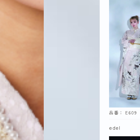
SIA
玉城ティ
紅一点
Tokyo Re
edel
fururu
Juju
品番： E609
しほり
edel