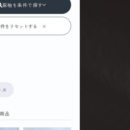
振袖を条件で探す
で探す
ART
Ailes
ャス
TE
AnLuce
商品
王林爛漫