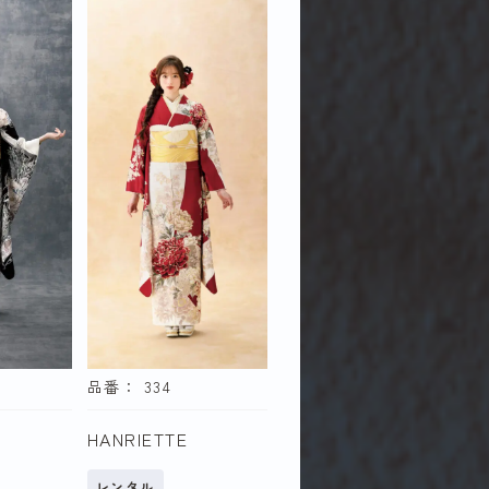
黄・橙
水色・青
ピンク
ージ
黒・グレー
品番： 334
HANRIETTE
で探す
レンタル