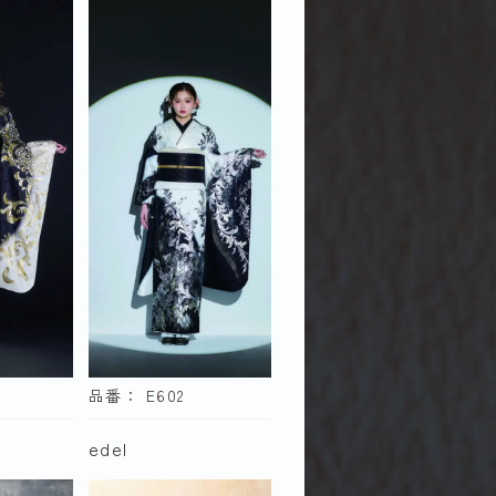
探す
ダー
S
L
品番： E602
edel