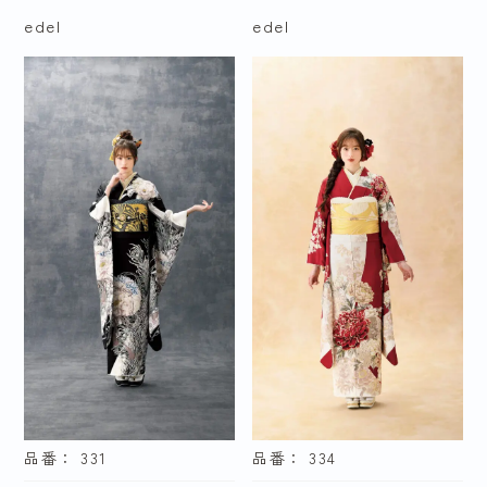
テイストで探す
edel
edel
ガーリー
クール
古典
個性派
ナチュラル
正統派
ゴージャス
グラマラス
レンタル利用年で探す
品番： 331
品番： 334