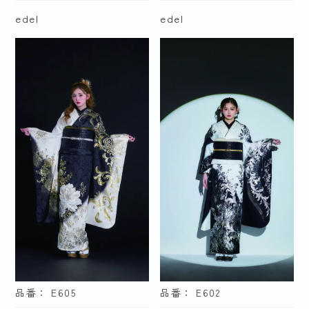
色で探す
edel
edel
赤
黄・橙
緑
水色・青
紫
ピンク
茶・ベージュ
黒・グレー
白
品番： E605
品番： E602