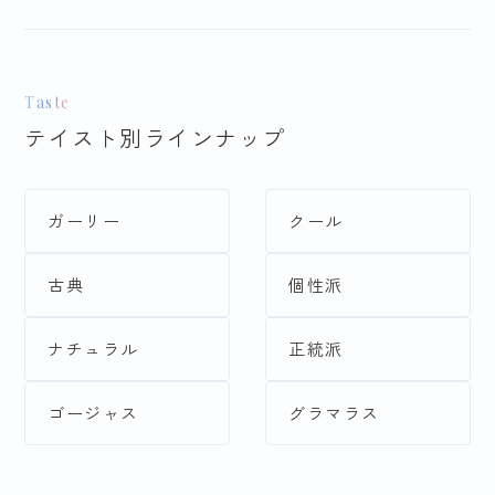
Taste
テイスト別ラインナップ
ブランドで探す
ガーリー
クール
華徒然
JILLSTUART
古典
個性派
Ailes
HANRIETTE
ナチュラル
正統派
AnLuce
王林爛漫
ゴージャス
グラマラス
SIA
TRENDNOW
玉城ティナ×紅一