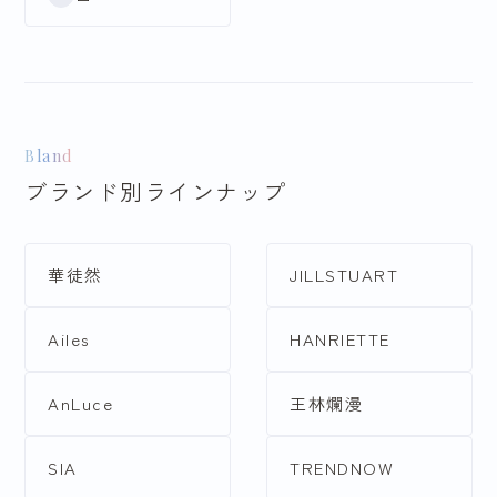
セミオーダー
S
M
L
Bland
ブランド別ラインナップ
LL
華徒然
JILLSTUART
Ailes
HANRIETTE
色で探す
AnLuce
王林爛漫
赤
黄・橙
SIA
TRENDNOW
緑
水色・青