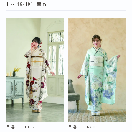
1 ～ 16/101
商品
AnLuce
王林爛漫
SIA
TRENDNOW
玉城ティナ×紅一
九重×中村里砂
点
Tokyo Retro
Elmo
edel
ELAIZA
fururu
Mogafuri
Juju
NICOLE
品番： TR612
品番： TR603