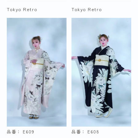
しほり
Tokyo Retro
Tokyo Retro
サイズで探す
セミオーダー
S
M
L
LL
品番： E609
品番： E608