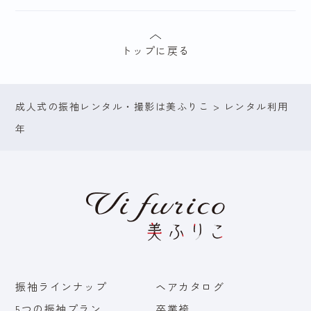
ナチュラル
正統派
トップに戻る
ゴージャス
グラマラス
成人式の振袖レンタル・撮影は美ふりこ
>
レンタル利用
年
レンタル利用年で探す
2027年（令和9
2025年（令和7
年）
年）
2026年（令和8
2027年（令和10
年）
年）以降
振袖ラインナップ
ヘアカタログ
5つの振袖プラン
卒業袴