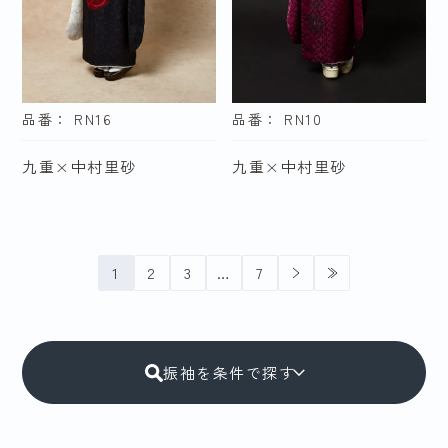
品番： RN16
品番： RN10
九重×中村里砂
九重×中村里砂
1
2
3
…
7
振袖を条件で探す