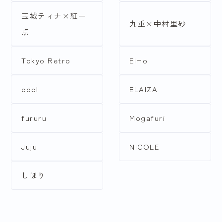
玉城ティナ×紅一
紫
ピンク
九重×中村里砂
点
茶・ベージュ
黒・グレー
Tokyo Retro
Elmo
白
edel
ELAIZA
fururu
Mogafuri
テイストで探す
Juju
NICOLE
しほり
ガーリー
クール
古典
個性派