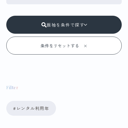
振袖を条件で探す
ブランドで探す
Filter
華徒然
JILLSTUART
#レンタル利用年
Ailes
HANRIETTE