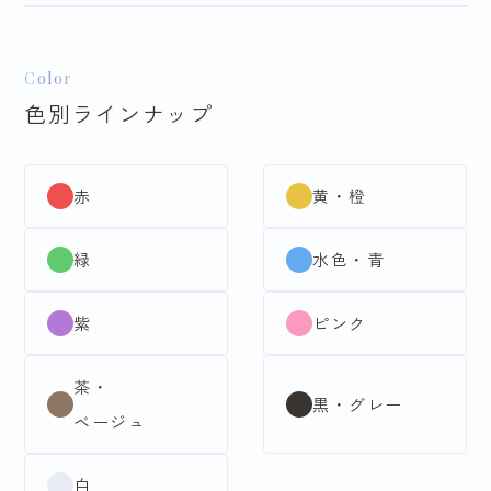
九重×中村里砂
点
Color
Tokyo Retro
Elmo
色別ラインナップ
edel
ELAIZA
赤
黄・橙
fururu
Mogafuri
緑
水色・青
Juju
NICOLE
紫
ピンク
しほり
茶・
黒・グレー
ベージュ
サイズで探す
白